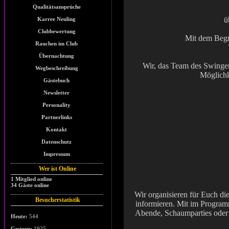
Qualitätsansprüche
ü
Karree Neuling
Clubbewertung
Mit dem Begr
Rauchen im Club
Übernachtung
Wir, das Team des Swinger
Wegbeschreibung
Möglichk
Gästebuch
Newsletter
Personality
Partnerlinks
Kontakt
Datenschutz
Impressum
Wer ist Online
1 Mitglied online
34 Gäste online
Wir organisieren für Euch di
Besucherstatistik
informieren. Mit im Program
Abende, Schaumparties oder 
Heute:
544
Gestern:
1925