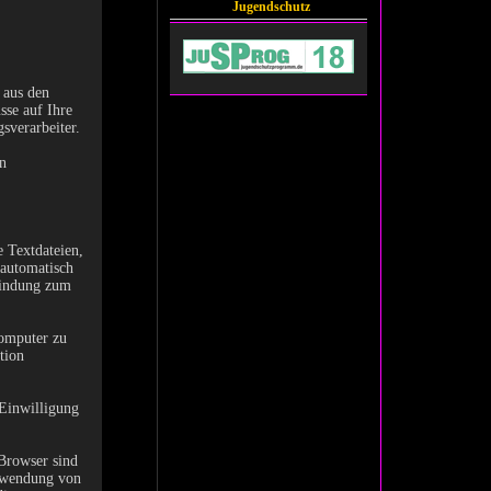
Jugendschutz
 aus den
se auf Ihre
sverarbeiter.
n
 Textdateien,
 automatisch
bindung zum
omputer zu
tion
 Einwilligung
-Browser sind
erwendung von