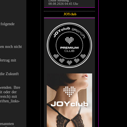
Letzte Messung :
08.08.2026 04:45 Uhr
JOYclub
 folgende
ten noch nicht
ertrag mit
 die Zukunft
 wenden. Ihre
it oder der
ereich) mit
iften_links-
genannten