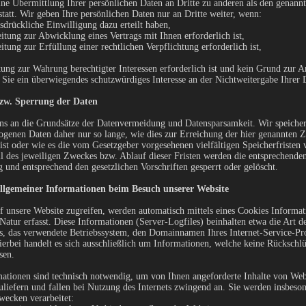
ne Übermittlung Ihrer persönlichen Daten an Dritte zu anderen als den genan
 statt. Wir geben Ihre persönlichen Daten nur an Dritte weiter, wenn:
usdrückliche Einwilligung dazu erteilt haben,
eitung zur Abwicklung eines Vertrags mit Ihnen erforderlich ist,
eitung zur Erfüllung einer rechtlichen Verpflichtung erforderlich ist,
tung zur Wahrung berechtigter Interessen erforderlich ist und kein Grund zur
s Sie ein überwiegendes schutzwürdiges Interesse an der Nichtweitergabe Ihrer 
zw. Sperrung der Daten
ns an die Grundsätze der Datenvermeidung und Datensparsamkeit. Wir speicher
genen Daten daher nur so lange, wie dies zur Erreichung der hier genannten 
 ist oder wie es die vom Gesetzgeber vorgesehenen vielfältigen Speicherfristen 
l des jeweiligen Zweckes bzw. Ablauf dieser Fristen werden die entsprechende
 und entsprechend den gesetzlichen Vorschriften gesperrt oder gelöscht.
llgemeiner Informationen beim Besuch unserer Website
 unsere Website zugreifen, werden automatisch mittels eines Cookies Informat
Natur erfasst. Diese Informationen (Server-Logfiles) beinhalten etwa die Art d
, das verwendete Betriebssystem, den Domainnamen Ihres Internet-Service-Pr
ierbei handelt es sich ausschließlich um Informationen, welche keine Rückschlü
sen.
ationen sind technisch notwendig, um von Ihnen angeforderte Inhalte von Web
uliefern und fallen bei Nutzung des Internets zwingend an. Sie werden insbeso
wecken verarbeitet: