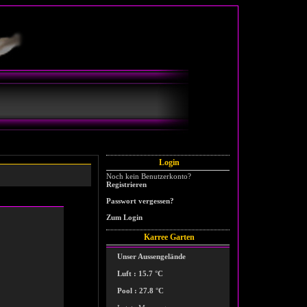
Login
Noch kein Benutzerkonto?
Registrieren
Passwort vergessen?
Zum Login
Karree Garten
Unser Aussengelände
Luft : 15.7 °C
Pool : 27.8 °C