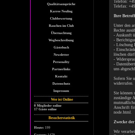
Telefon: +4
Qualitätsansprüche
Telefax: +4
Karree Neuling
Ihre Betrof
Clubbewertung
Unter den an
Rauchen im Club
Rechte ausü
Übernachtung
- Auskunft ü
- Berichtigu
Wegbeschreibung
- Löschung I
Gästebuch
- Einschränk
löschen dürf
Newsletter
- Widerspruc
Personality
- Datenübert
uns abgeschl
Partnerlinks
Kontakt
Sofern Sie u
widerrufen.
Datenschutz
Impressum
Sie können s
zuständige A
Wer ist Online
mutmaßlichen
0 Mitglieder online
Anschrift fi
17 Gäste online
node.html.
Besucherstatistik
Zwecke der 
Heute:
199
Wir verarbei
Gestern:
1479