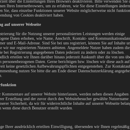
rzeit über die Einstellungen Ihres Browsers deaktivieren. Bitte verwenden Sie 
nen Ihres Internetbrowsers, um zu erfahren, wie Sie diese Einstellungen änder
en Sie, dass einzelne Funktionen unserer Website möglicherweise nicht funktio
wendung von Cookies deaktiviert haben.
ng auf unserer Webseite
strierung für die Nutzung unserer personalisierten Leistungen werden einige
ogene Daten erhoben, wie Name, Anschrift, Kontakt- und Kommunikationsdat
r und E-Mail-Adresse. Sind Sie bei uns registriert, können Sie auf Inhalte u
ie wir nur registrierten Nutzern anbieten. Angemeldete Nutzer haben zudem die
ie bei Registrierung angegebenen Daten jederzeit zu ändern oder zu löschen.
ndlich erteilen wir Ihnen darüber hinaus jederzeit Auskunft über die von uns üb
n personenbezogenen Daten. Gerne berichtigen bzw. löschen wir diese auch auf
eit keine gesetzlichen Aufbewahrungspflichten entgegenstehen. Zur Kontaktau
mmenhang nutzen Sie bitte die am Ende dieser Datenschutzerklärung angegeb
n.
funktion
 Kommentare auf unserer Website hinterlassen, werden neben diesen Angaben 
rer Erstellung und der zuvor durch den Websitebesucher gewählte Nutzername 
nserer Sicherheit, da wir für widerrechtliche Inhalte auf unserer Webseite bela
 wenn diese durch Benutzer erstellt wurden.
e Ihrer ausdrücklich erteilten Einwilligung, übersenden wir Ihnen regelmäßig