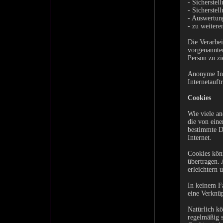
- Sicherstel
- Sicherstel
- Auswertung
- zu weitere
Die Verarbei
vorgenannte
Person zu zi
Anonyme Info
Internetauft
Cookies
Wie viele an
die von eine
bestimmte D
Internet.
Cookies kön
übertragen. 
erleichtern 
In keinem Fa
eine Verknüp
Natürlich kö
regelmäßig s