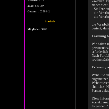
Zwecken. Ei
findet nicht
2026:
839189
- Sie Ihre a
Gesamt:
10359442
- die Verarb
- die Verarb
Statistik
die Verarbei
besteht, das
Mitglieder:
3709
Löschung b
Wir halten u
personenbezo
erforderlich
Nach Fortfal
routinemäßig
Erfassung a
Wenn Sie auf
allgemeiner 
Webbrowsers
ähnliches. H
Person zulas
Diese Inform
korrekt ausz
folgenden Z