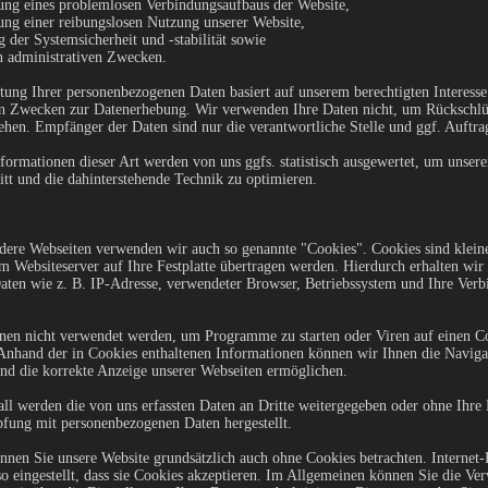
lung eines problemlosen Verbindungsaufbaus der Website,
lung einer reibungslosen Nutzung unserer Website,
 der Systemsicherheit und -stabilität sowie
n administrativen Zwecken.
tung Ihrer personenbezogenen Daten basiert auf unserem berechtigten Interesse
n Zwecken zur Datenerhebung. Wir verwenden Ihre Daten nicht, um Rückschlüs
ehen. Empfänger der Daten sind nur die verantwortliche Stelle und ggf. Auftrag
rmationen dieser Art werden von uns ggfs. statistisch ausgewertet, um unsere
ritt und die dahinterstehende Technik zu optimieren.
dere Webseiten verwenden wir auch so genannte "Cookies". Cookies sind kleine
m Websiteserver auf Ihre Festplatte übertragen werden. Hierdurch erhalten wir
aten wie z. B. IP-Adresse, verwendeter Browser, Betriebssystem und Ihre Ver
nen nicht verwendet werden, um Programme zu starten oder Viren auf einen C
Anhand der in Cookies enthaltenen Informationen können wir Ihnen die Naviga
und die korrekte Anzeige unserer Webseiten ermöglichen.
ll werden die von uns erfassten Daten an Dritte weitergegeben oder ohne Ihre
fung mit personenbezogenen Daten hergestellt.
nnen Sie unsere Website grundsätzlich auch ohne Cookies betrachten. Internet
o eingestellt, dass sie Cookies akzeptieren. Im Allgemeinen können Sie die V