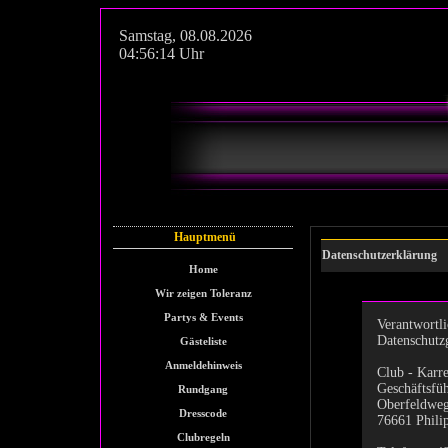
Samstag
,
08.08.2026
04:56:14
Uhr
Hauptmenü
Datenschutzerklärung
Home
Wir zeigen Toleranz
Partys & Events
Verantwortli
Datenschutz
Gästeliste
Anmeldehinweis
Club - Kar
Geschäftsfüh
Rundgang
Oberfeldweg
Dresscode
76661 Phili
Clubregeln