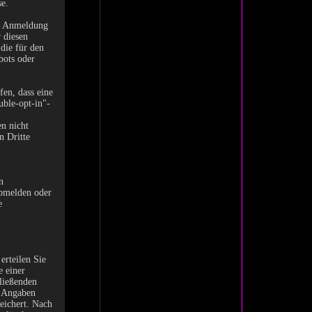
e.
er Anmeldung
 diesen
die für den
bots oder
en, dass eine
uble-opt-in"-
n nicht
n Dritte
n
abmelden oder
e
erteilen Sie
e einer
ließenden
n Angaben
eichert. Nach