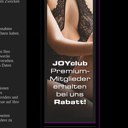
nten Zwecken
 Annahme
Daten haben.
n Ihre
Zwecke
vorsehen.
n Daten
ionen
es
oviders und
sse auf Ihre
seiten
ndere zu