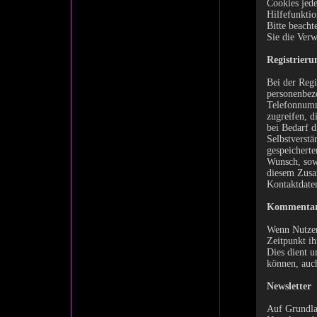
Cookies jede
Hilfefunktio
Bitte beacht
Sie die Ver
Registrieru
Bei der Regi
personenbez
Telefonnumme
zugreifen, d
bei Bedarf d
Selbstverstä
gespeicherte
Wunsch, sow
diesem Zusa
Kontaktdate
Kommentar
Wenn Nutzer
Zeitpunkt ih
Dies dient u
können, auch
Newsletter
Auf Grundlag