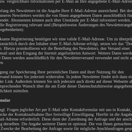
bzw. vergleichbare Informationen per E-Mail an Ihre angegebene E-Mail-Adress
fang des Newsletters ist die Angabe Ihrer E-Mail-Adresse ausreichend. Bei d
seres Newsletters werden die von Ihnen angegebenen Daten ausschließlich für
ndet. Abonnenten können auch über Umstände per E-Mail informiert werden, 
die Registrierung relevant sind (Beispielsweise Änderungen des Newsletterange
egebenheiten).
ksame Registrierung benötigen wir eine valide E-Mail-Adresse. Um zu überprüf
tsächlich durch den Inhaber einer E-Mail-Adresse erfolgt, setzen wir das "Do
n. Hierzu protokollieren wir die Bestellung des Newsletters, den Versand einer
mail und den Eingang der hiermit angeforderten Antwort. Weitere Daten werde
 Daten werden ausschließlich für den Newsletterversand verwendet und nicht a
en.
gung zur Speicherung Ihrer persönlichen Daten und ihrer Nutzung für den
rsand können Sie jederzeit widerrufen. In jedem Newsletter findet sich dazu ei
er Link. Außerdem können Sie sich jederzeit auch direkt auf dieser Webseite 
ntsprechenden Wunsch über die am Ende dieser Datenschutzhinweise angegeben
chkeit mitteilen.
mular
zgl. Fragen jeglicher Art per E-Mail oder Kontaktformular mit uns in Kontakt, 
ke der Kontaktaufnahme Ihre freiwillige Einwilligung. Hierfür ist die Angab
il-Adresse erforderlich. Diese dient der Zuordnung der Anfrage und der ansch
g derselben. Die Angabe weiterer Daten ist optional. Die von Ihnen gemachte
Zwecke der Bearbeitung der Anfrage sowie für mögliche Anschlussfragen gesp