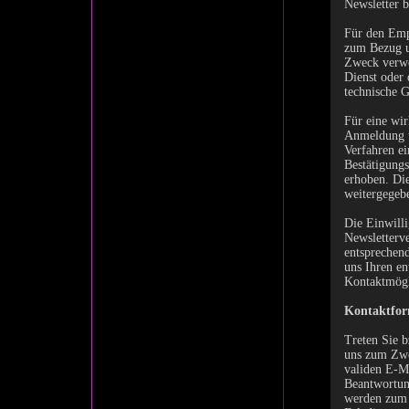
Newsletter 
Für den Emp
zum Bezug un
Zweck verwe
Dienst oder 
technische G
Für eine wir
Anmeldung ta
Verfahren ei
Bestätigungs
erhoben. Die
weitergegeb
Die Einwilli
Newsletterve
entsprechend
uns Ihren e
Kontaktmögli
Kontaktfor
Treten Sie b
uns zum Zwec
validen E-Ma
Beantwortun
werden zum 