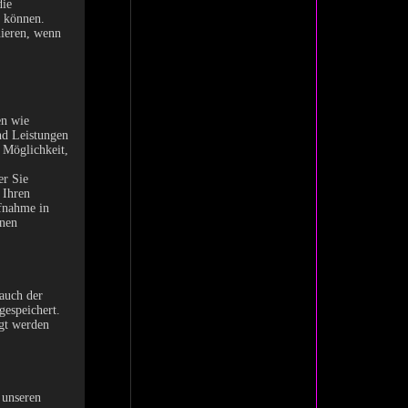
die
n können.
nieren, wenn
en wie
nd Leistungen
 Möglichkeit,
er Sie
 Ihren
fnahme in
enen
auch der
gespeichert.
ngt werden
 unseren