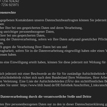
9 7256 924242
9 7256 925971
fenenrechte
gegebenen Kontaktdaten unseres Datenschutzbeauftragten können Sie jederzeit
ben:
ber Ihre bei uns gespeicherten Daten und deren Verarbeitung,
ng unrichtiger personenbezogener Daten,
hrer bei uns gespeicherten Daten,
ung der Datenverarbeitung, sofern wir Ihre Daten aufgrund gesetzlicher Pflich
en,
h gegen die Verarbeitung Ihrer Daten bei uns und
ragbarkeit, sofern Sie in die Datenverarbeitung eingewilligt haben oder einen V
ossen haben.
ns eine Einwilligung erteilt haben, können Sie diese jederzeit mit Wirkung für
ich jederzeit mit einer Beschwerde an die für Sie zuständige Aufsichtsbehörde
ufsichtsbehörde richtet sich nach dem Bundesland Ihres Wohnsitzes, Ihrer Arbe
 Verletzung. Eine Liste der Aufsichtsbehörden (fÃ¼r den nichtöffentlichen B
nden Sie unter: https://www.bfdi.bund.de/DE/Infothek/Anschriften_Links/anschr
Datenverarbeitung durch die verantwortliche Stelle und Dritte
ten Ihre personenbezogenen Daten nur zu den in dieser Datenschutzerklärung 