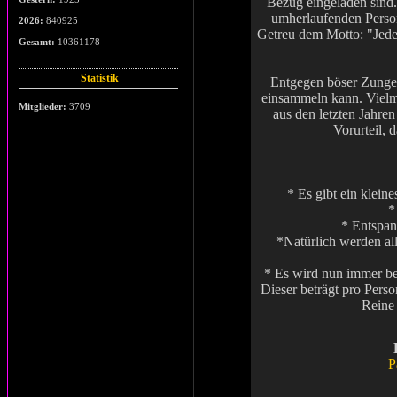
Bezug eingeladen sind.
umherlaufenden Perso
2026:
840925
Getreu dem Motto: "Jede
Gesamt:
10361178
Statistik
Entgegen böser Zungen,
einsammeln kann. Vielme
Mitglieder:
3709
aus den letzten Jahr
Vorurteil,
* Es gibt ein klein
*
* Entspan
*Natürlich werden al
* Es wird nun immer be
Dieser beträgt pro Pers
Reine 
P