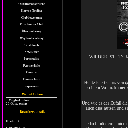
Qualitätsansprüche
Karree Neuling
Clubbewertung
Rauchen im Club
Übernachtung
Wegbeschreibung
Gästebuch
Newsletter
WIEDER IST EIN 
Personality
Partnerlinks
Kontakt
Datenschutz
Heute feiert Chris von 
Impressum
seinem Wohnzimmer 
Wer ist Online
1 Mitglied online
Und wie es der Zufall di
28 Gäste online
auch dies nutzen und s
Besucherstatistik
Heute:
10
Jedoch mit dem Unters
Gestern:
1925