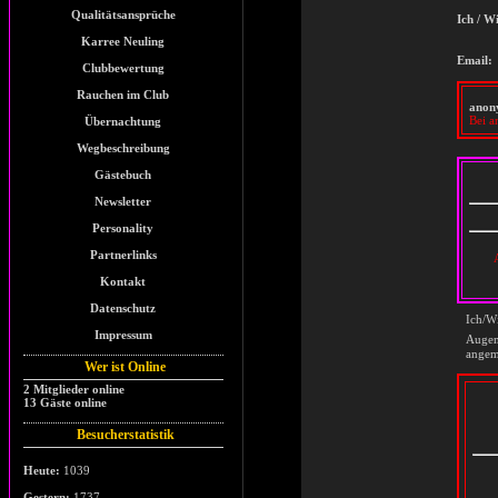
Qualitätsansprüche
Ich / W
Karree Neuling
Email:
Clubbewertung
Rauchen im Club
anon
Bei a
Übernachtung
Wegbeschreibung
Gästebuch
Newsletter
Personality
Partnerlinks
Kontakt
Datenschutz
Ich/Wi
Impressum
Auge
angem
Wer ist Online
2 Mitglieder online
13 Gäste online
Besucherstatistik
Heute:
1039
Gestern:
1737