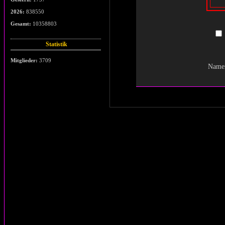
2026:
838550
Gesamt:
10358803
Statistik
Mitglieder:
3709
Namen