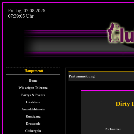
Freitag
,
07.08.2026
07:39:05
Uhr
Hauptmenü
Partyanmeldung
Home
Wir zeigen Toleranz
Partys & Events
Gästeliste
Dirty 
Anmeldehinweis
Rundgang
Dresscode
Nickname:
Clubregeln