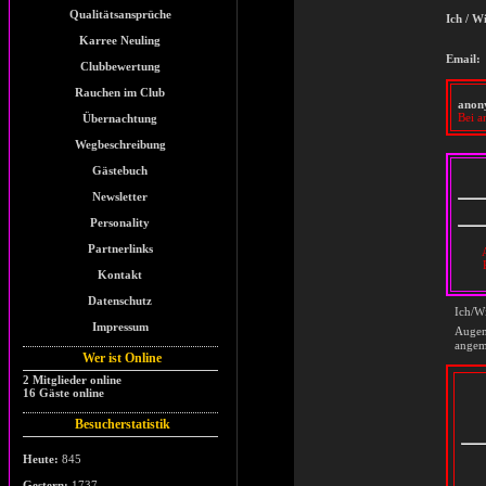
Qualitätsansprüche
Ich / W
Karree Neuling
Email:
Clubbewertung
Rauchen im Club
anon
Bei a
Übernachtung
Wegbeschreibung
Gästebuch
Newsletter
Personality
Partnerlinks
Kontakt
Datenschutz
Ich/Wi
Impressum
Auge
angem
Wer ist Online
2 Mitglieder online
16 Gäste online
Besucherstatistik
Heute:
845
Gestern:
1737