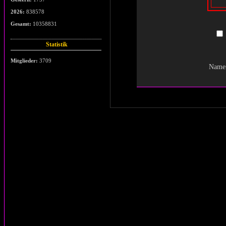
2026:
838578
Gesamt:
10358831
Statistik
Mitglieder:
3709
Namen