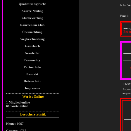
Qualitätsansprüche
Ich / W
Karree Neuling
Email:
Clubbewertung
Rauchen im Club
anon
Bei a
Übernachtung
Wegbeschreibung
Gästebuch
Newsletter
Personality
Partnerlinks
Kontakt
Datenschutz
Ich/Wi
Impressum
Auge
angem
Wer ist Online
1 Mitglied online
88 Gäste online
Besucherstatistik
Heute:
1067
Gestern:
1737