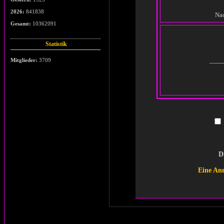
2026:
841838
Nac
Gesamt:
10362091
Statistik
Mitglieder:
3709
D
Eine An