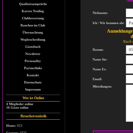
Qualitätsansprüche
Karree Neuling
Nickname:
Clubbewertung
Ich / Wir kommen als:
Rauchen im Club
Anmeldungen
Übernachtung
d
Wegbeschreibung
Nach 
Gästebuch
Datum:
Newsletter
Name Sie:
Personality
Partnerlinks
Name Er:
Kontakt
Email:
Datenschutz
Mitteilungen:
Impressum
Wer ist Online
4 Mitglieder online
16 Gäste online
Besucherstatistik
Heute:
923
Gestern:
1925