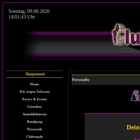
Sonntag
,
09.08.2026
14:01:43
Uhr
Hauptmenü
Personality
Home
Wir zeigen Toleranz
Partys & Events
Gästeliste
Anmeldehinweis
Rundgang
Dein
Dresscode
Clubregeln
An