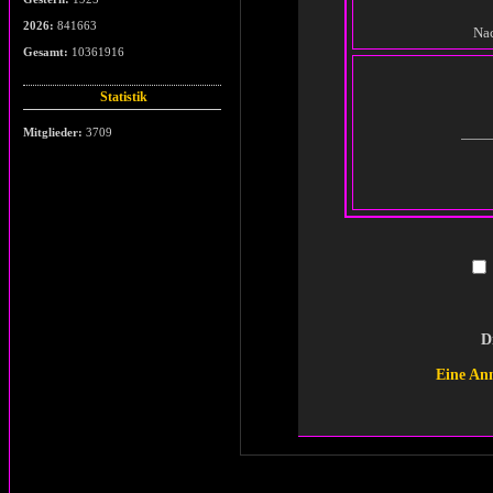
2026:
841663
Nac
Gesamt:
10361916
Statistik
Mitglieder:
3709
D
Eine An