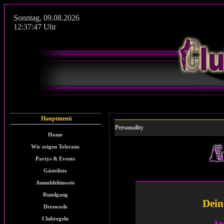
Sonntag
,
09.08.2026
12:37:47
Uhr
Hauptmenü
Personality
Home
Wir zeigen Toleranz
Partys & Events
Gästeliste
Anmeldehinweis
Rundgang
Dein
Dresscode
Clubregeln
An