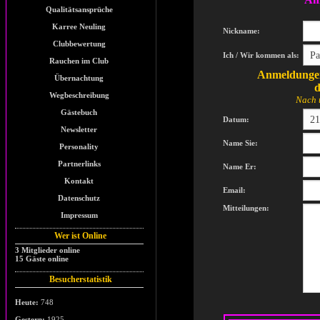
Qualitätsansprüche
Karree Neuling
Nickname:
Clubbewertung
Ich / Wir kommen als:
Rauchen im Club
Anmeldungen
Übernachtung
d
Wegbeschreibung
Nach 
Gästebuch
Datum:
Newsletter
Name Sie:
Personality
Partnerlinks
Name Er:
Kontakt
Email:
Datenschutz
Mitteilungen:
Impressum
Wer ist Online
3 Mitglieder online
15 Gäste online
Besucherstatistik
Heute:
748
Gestern:
1925